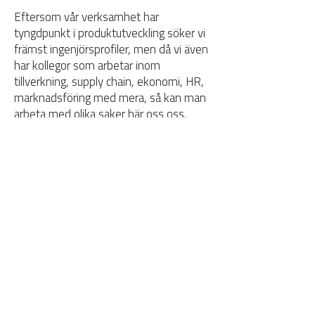
Eftersom vår verksamhet har
tyngdpunkt i produktutveckling söker vi
främst ingenjörsprofiler, men då vi även
har kollegor som arbetar inom
tillverkning, supply chain, ekonomi, HR,
marknadsföring med mera, så kan man
arbeta med olika saker här oss oss.
Läs mer om Thule på deras hemsida:
Thule Group
Amår Arbetsmarknadsdag
Linnéuniversitetet
Universitetsplatsen 1
K-huset våning 2