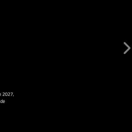
an 2027,
nde