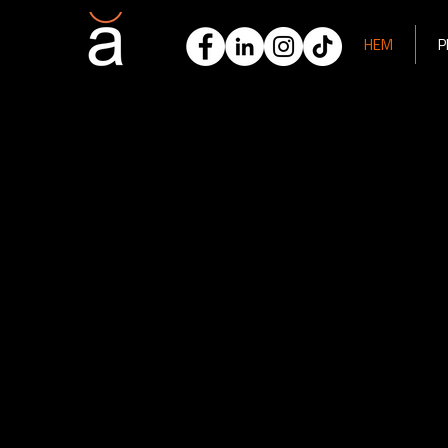
HEM
P