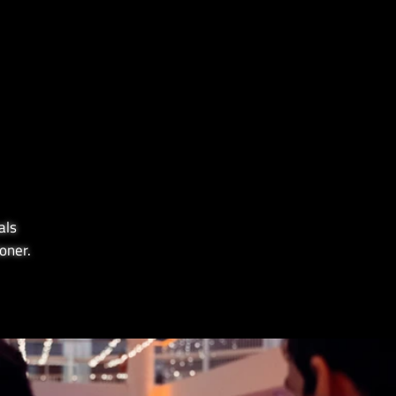
als
tioner.