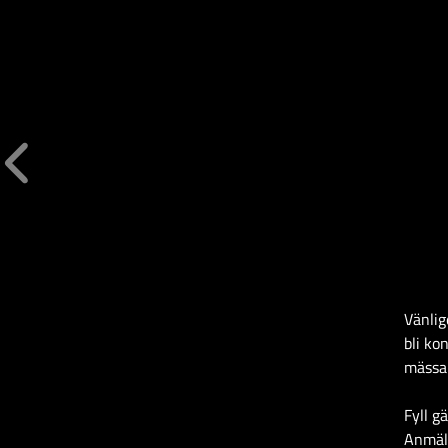
Vänlig
bli ko
mässa
Fyll g
Anmäla